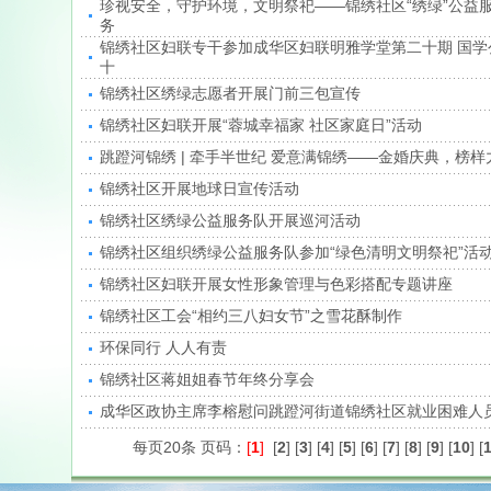
珍视安全，守护环境，文明祭祀——锦绣社区“绣绿”公益
务
锦绣社区妇联专干参加成华区妇联明雅学堂第二十期 国学
十
锦绣社区绣绿志愿者开展门前三包宣传
锦绣社区妇联开展“蓉城幸福家 社区家庭日”活动
跳蹬河锦绣 | 牵手半世纪 爱意满锦绣——金婚庆典，榜
锦绣社区开展地球日宣传活动
锦绣社区绣绿公益服务队开展巡河活动
锦绣社区组织绣绿公益服务队参加“绿色清明文明祭祀”活
锦绣社区妇联开展女性形象管理与色彩搭配专题讲座
锦绣社区工会“相约三八妇女节”之雪花酥制作
环保同行 人人有责
锦绣社区蒋姐姐春节年终分享会
成华区政协主席李榕慰问跳蹬河街道锦绣社区就业困难人
每页20条 页码：
[
1
]
[
2
]
[
3
]
[
4
]
[
5
]
[
6
]
[
7
]
[
8
]
[
9
]
[
10
]
[