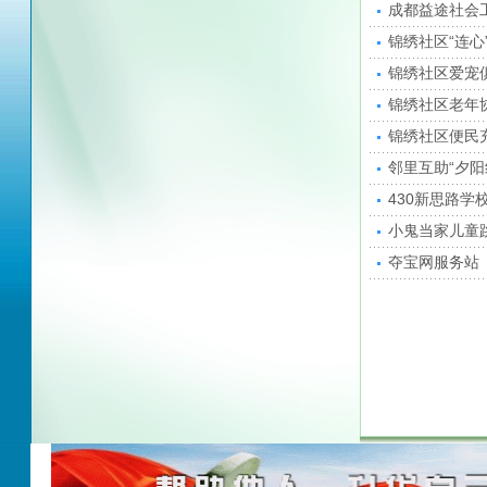
成都益途社会
锦绣社区“连心
锦绣社区爱宠
锦绣社区老年
锦绣社区便民
邻里互助“夕阳
430新思路学
小鬼当家儿童
夺宝网服务站