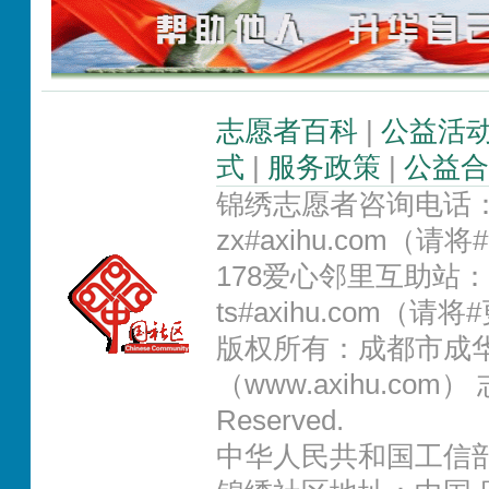
志愿者百科
|
公益活
式
|
服务政策
|
公益合
锦绣志愿者咨询电话：02
zx#axihu.com（
178爱心邻里互助站：0
ts#axihu.com（请
版权所有：成都市成
（www.axihu.com） 志
Reserved.
中华人民共和国工信部IC