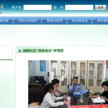
用户名
密 码
者招募
社区社会组织
阅读与思考
积分换奖品
积分换
锦绣社区“我来说法”评理团